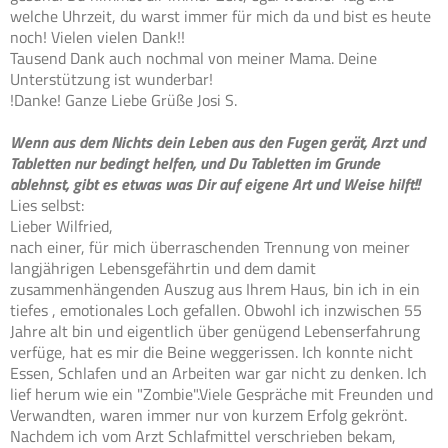
welche Uhrzeit, du warst immer für mich da und bist es heute
noch! Vielen vielen Dank!!
Tausend Dank auch nochmal von meiner Mama. Deine
Unterstützung ist wunderbar!
!Danke! Ganze Liebe Grüße Josi S.
Wenn aus dem Nichts dein Leben aus den Fugen gerät, Arzt und
Tabletten nur bedingt helfen, und Du Tabletten im Grunde
ablehnst, gibt es etwas was Dir auf eigene Art und Weise hilft!!
Lies selbst:
Lieber Wilfried,
nach einer, für mich überraschenden Trennung von meiner
langjährigen Lebensgefährtin und dem damit
zusammenhängenden Auszug aus Ihrem Haus, bin ich in ein
tiefes , emotionales Loch gefallen. Obwohl ich inzwischen 55
Jahre alt bin und eigentlich über genügend Lebenserfahrung
verfüge, hat es mir die Beine weggerissen. Ich konnte nicht
Essen, Schlafen und an Arbeiten war gar nicht zu denken. Ich
lief herum wie ein "Zombie".Viele Gespräche mit Freunden und
Verwandten, waren immer nur von kurzem Erfolg gekrönt.
Nachdem ich vom Arzt Schlafmittel verschrieben bekam,