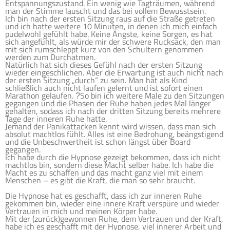
Entspannungszustand. Ein wenig wie Tagträumen, während
man der Stimme lauscht und das bei vollem Bewusstsein.
Ich bin nach der ersten Sitzung raus auf die Straße getreten
und ich hatte weitere 10 Minuten, in denen ich mich einfach
pudelwohl gefühlt habe. Keine Ängste, keine Sorgen, es hat
sich angefühlt, als würde mir der schwere Rucksack, den man
mit sich rumschleppt kurz von den Schultern genommen
werden zum Durchatmen.
Natürlich hat sich dieses Gefühl nach der ersten Sitzung
wieder eingeschlichen. Aber die Erwartung ist auch nicht nach
der ersten Sitzung „durch“ zu sein. Man hat als Kind
schließlich auch nicht laufen gelernt und ist sofort einen
Marathon gelaufen.
So bin ich weitere Male zu den Sitzungen
?
gegangen und die Phasen der Ruhe haben jedes Mal länger
gehalten, sodass ich nach der dritten Sitzung bereits mehrere
Tage der inneren Ruhe hatte.
Jemand der Panikattacken kennt wird wissen, dass man sich
absolut machtlos fühlt. Alles ist eine Bedrohung, beängstigend
und die Unbeschwertheit ist schon längst über Board
gegangen.
Ich habe durch die Hypnose gezeigt bekommen, dass ich nicht
machtlos bin, sondern diese Macht selber habe. Ich habe die
Macht es zu schaffen und das macht ganz viel mit einem
Menschen – es gibt die Kraft, die man so sehr braucht.
Die Hypnose hat es geschafft, dass ich zur inneren Ruhe
gekommen bin, wieder eine innere Kraft verspüre und wieder
Vertrauen in mich und meinen Körper habe.
Mit der (zurück)gewonnen Ruhe, dem Vertrauen und der Kraft,
habe ich es geschafft mit der Hypnose, viel innerer Arbeit und