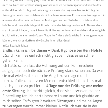
mich da. Nach der letzten Sitzung war ich wirklich tiefenentspannt und konnte das
erste Mal wirklich ruhig und unbesorgt vor einer Prüfung einschlafen. Am Tag der
Prüfung hat mich Herr Holste auch nicht alleine gelassen. Er war zum Prüfungstermin
anwesend und hat mir noch einmal Mut zugesprochen. So habe ich mich rund rum
behütet und zuversichtlich gefühlt und- habe die Prüfung bestanden!!! Danke, dass
sie mir gezeigt haben, dass ich nie die Hoffnung verlieren soll und dass alles möglich
ist! Ich wünsche allen zukünftigen “Patienten”, dass sie ähnliche Erfahrungen erleben
können, wie ich es durfte und wünsche Ihnen alles Gute!
In Dankbarkeit Tabea
Endlich kann ich los düsen – Dank Hypnose bei Herr Holste
L.S.: Ich kann es einfach nicht glauben, dass es so schnell
gehen kann.
Ich hatte schon fast die Hoffnung auf den Führerschein
aufgegeben doch die nächste Prüfung stand schon an. Da war
sie mal wieder, die panische Angst zu versagen und
durchzufallen. Im letzten Moment entschied ich mich es mal
mit Hypnose zu probieren.
4 Tage vor der Prüfung war meine
erste Sitzung
, ich merkte gleich, dass sich etwas an meiner
Einstellung tat, ich hatte bessere Laune und ich glaubte an
mich selbst. Es folgten 2 weitere Sitzungen und meine Angst
zu Versagen wurde immer kleiner. Natürlich war sie in der