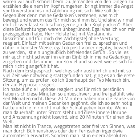
waren wir auch schnell beim Du. Jemanden von den Dingen zu
erzählen die einem im Kopf rumgehen, bringt immer die Angst
vor Unverständnis und Ablehnung mit sich. Wie soll der
Gegenüber denn meine Gedanken verstehen, was mich
bewegt und warum das für mich schlimm ist. Und sind wir mal
ehrlich: wer lässt sich schon gerne „in den Kopf gucken“. Aber
diese Befürchtungen waren unbegründet. Egal was ich von mir
preisgegeben habe, Herr Holste hat mit Verständnis,
Diskretion und (für mich das Wichtigste) ohne Wertung
reagiert. Einfach mit seinen Gedanken frei zu sprechen und
dafür in keinster Weise, egal ob positiv oder negativ, bewertet
zu werden, ist ein unglaublich befreiendes Gefühl. So viel es
mir auch nicht schwer ihn einen Einblick in meine Gedanken
zu geben und das immer nur so viel und so weit wie es sich für
mich richtig angefühlt hat.
Nach dem Erstgespräch, welches sehr ausführlich und mit so
viel Zeit wie notwendig stattgefunden hat, ging es an die erste
Sitzung, um zu prüfen, ob ich überhaupt der Typ Mensch bin,
der auf Hypnose reagiert.
Ich habe auf die Hypnose reagiert und für mich persönlich
haben sich diese Minuten so unbeschwert und frei gefühlt wie
seit Monaten nicht. Diese 20 Minuten haben mir die Pause von
der Welt und meinen Gedanken gegönnt, die ich so sehr nötig
hatte und die mir nicht mal der Schlaf geben konnte. Wenn
man dauerhaft unter Strom steht und diese innere Unruhe
und Anspannung nicht loswird, sind 20 Minuten für einen die
Welt.
Man ist nicht in Trance, weggetreten oder frei von Sinnen, was
man durch Bühnenshows oder dem Fernsehen irgendwie
automatisch erwartet. Sondern man ist in einem absoluten