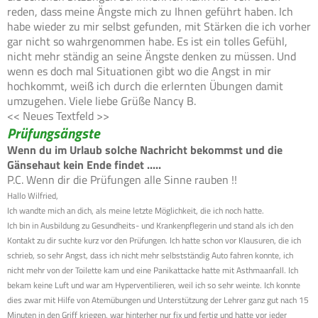
reden, dass meine Ängste mich zu Ihnen geführt haben. Ich
habe wieder zu mir selbst gefunden, mit Stärken die ich vorher
gar nicht so wahrgenommen habe. Es ist ein tolles Gefühl,
nicht mehr ständig an seine Ängste denken zu müssen. Und
wenn es doch mal Situationen gibt wo die Angst in mir
hochkommt, weiß ich durch die erlernten Übungen damit
umzugehen. Viele liebe Grüße Nancy B.
<< Neues Textfeld >>
Prüfungsängste
Wenn du im Urlaub solche Nachricht bekommst und die
Gänsehaut kein Ende findet .....
P.C. Wenn dir die Prüfungen alle Sinne rauben !!
Hallo Wilfried,
Ich wandte mich an dich, als meine letzte Möglichkeit, die ich noch hatte.
Ich bin in Ausbildung zu Gesundheits- und Krankenpflegerin und stand als ich den
Kontakt zu dir suchte kurz vor den Prüfungen. Ich hatte schon vor Klausuren, die ich
schrieb, so sehr Angst, dass ich nicht mehr selbstständig Auto fahren konnte, ich
nicht mehr von der Toilette kam und eine Panikattacke hatte mit Asthmaanfall. Ich
bekam keine Luft und war am Hyperventilieren, weil ich so sehr weinte. Ich konnte
dies zwar mit Hilfe von Atemübungen und Unterstützung der Lehrer ganz gut nach 15
Minuten in den Griff kriegen, war hinterher nur fix und fertig und hatte vor jeder