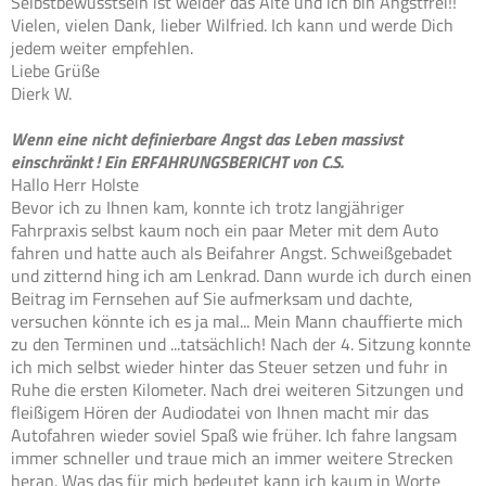
Selbstbewusstsein ist weider das Alte und ich bin Angstfrei!!
Vielen, vielen Dank, lieber Wilfried. Ich kann und werde Dich
jedem weiter empfehlen.
Liebe Grüße
Dierk W.
Wenn eine nicht definierbare Angst das Leben massivst
einschränkt ! Ein ERFAHRUNGSBERICHT von C.S.
Hallo Herr Holste
Bevor ich zu Ihnen kam, konnte ich trotz langjähriger
Fahrpraxis selbst kaum noch ein paar Meter mit dem Auto
fahren und hatte auch als Beifahrer Angst. Schweißgebadet
und zitternd hing ich am Lenkrad. Dann wurde ich durch einen
Beitrag im Fernsehen auf Sie aufmerksam und dachte,
versuchen könnte ich es ja mal... Mein Mann chauffierte mich
zu den Terminen und ...tatsächlich! Nach der 4. Sitzung konnte
ich mich selbst wieder hinter das Steuer setzen und fuhr in
Ruhe die ersten Kilometer. Nach drei weiteren Sitzungen und
fleißigem Hören der Audiodatei von Ihnen macht mir das
Autofahren wieder soviel Spaß wie früher. Ich fahre langsam
immer schneller und traue mich an immer weitere Strecken
heran. Was das für mich bedeutet kann ich kaum in Worte