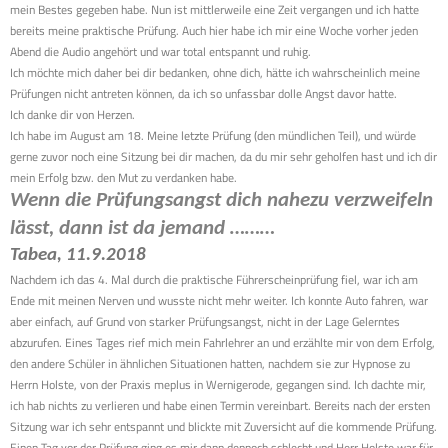
mein Bestes gegeben habe. Nun ist mittlerweile eine Zeit vergangen und ich hatte
bereits meine praktische Prüfung. Auch hier habe ich mir eine Woche vorher jeden
Abend die Audio angehört und war total entspannt und ruhig.
Ich möchte mich daher bei dir bedanken, ohne dich, hätte ich wahrscheinlich meine
Prüfungen nicht antreten können, da ich so unfassbar dolle Angst davor hatte.
Ich danke dir von Herzen.
Ich habe im August am 18. Meine letzte Prüfung (den mündlichen Teil), und würde
gerne zuvor noch eine Sitzung bei dir machen, da du mir sehr geholfen hast und ich dir
mein Erfolg bzw. den Mut zu verdanken habe.
Wenn die Prüfungsangst dich nahezu verzweifeln
lässt, dann ist da jemand ………
Tabea, 11.9.2018
Nachdem ich das 4. Mal durch die praktische Führerscheinprüfung fiel, war ich am
Ende mit meinen Nerven und wusste nicht mehr weiter. Ich konnte Auto fahren, war
aber einfach, auf Grund von starker Prüfungsangst, nicht in der Lage Gelerntes
abzurufen. Eines Tages rief mich mein Fahrlehrer an und erzählte mir von dem Erfolg,
den andere Schüler in ähnlichen Situationen hatten, nachdem sie zur Hypnose zu
Herrn Holste, von der Praxis meplus in Wernigerode, gegangen sind. Ich dachte mir,
ich hab nichts zu verlieren und habe einen Termin vereinbart. Bereits nach der ersten
Sitzung war ich sehr entspannt und blickte mit Zuversicht auf die kommende Prüfung.
Einen Tag vor der Prüfung ging es mir dann dennoch schlecht und Herr Holste war für