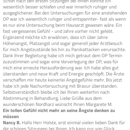
Schon nach den ersten Sitzungen bei Ihnen konnte ich
wesentlich besser schlafen und war innerlich ruhiger und
ausgeglichener. Bei den Untersuchungen für eine anstehenden
OP war ich wesentlich ruhiger und entspannter- fast als wenn
es nur eine Untersuchung beim Hausarzt gewesen wäre. Ein
fast vergessenes Gefühl - und Jahre vorher nicht gelebt.
Ergänzend möchte ich erwähnen, dass ich über Jahre
Höhenangst, Platzangst und sogar generell jeder Arztbesuch
für mich Angstzustände bis hin zu Panikattacken verursachte.
Dank Ihrer Begleitung habe ich mich getraut dem OP Termin
zuzustimmen und sogar eine Vorverlegung der OP, was für
mich eine erneute Herausforderung war. Ich habe alles gut
überstanden und neue Kraft und Energie geschöpft. Die Ärzte
verschaffen mir heute keinerlei Angstgefühle mehr. Bis jetzt
habe ich jede Nachuntersuchung mit Bravur überstanden.
Selbstverständlich bleibe ich bei Ihnen weiterhin nach
Abstimmung in Behandlung. Liebe Grüße aus dem
wunderschönen Nordharz wünscht Ihnen Margarete M.
Ein tollen Gefühl nicht mehr an seine Ängste denken zu
müssen
Nancy B.
Hallo Herr Holste, erst einmal vielen lieben Dank für
die schönen Sitzungen bei Ihnen. Ich kann nur von Glück