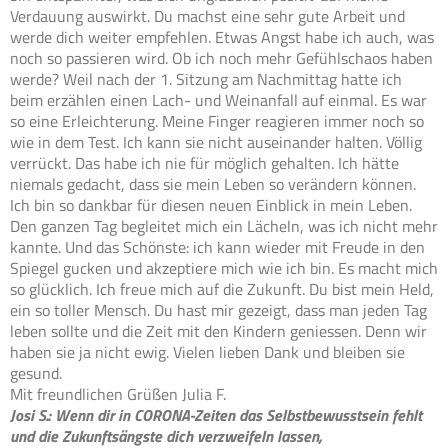
Verdauung auswirkt. Du machst eine sehr gute Arbeit und
werde dich weiter empfehlen. Etwas Angst habe ich auch, was
noch so passieren wird. Ob ich noch mehr Gefühlschaos haben
werde? Weil nach der 1. Sitzung am Nachmittag hatte ich
beim erzählen einen Lach- und Weinanfall auf einmal. Es war
so eine Erleichterung. Meine Finger reagieren immer noch so
wie in dem Test. Ich kann sie nicht auseinander halten. Völlig
verrückt. Das habe ich nie für möglich gehalten. Ich hätte
niemals gedacht, dass sie mein Leben so verändern können.
Ich bin so dankbar für diesen neuen Einblick in mein Leben.
Den ganzen Tag begleitet mich ein Lächeln, was ich nicht mehr
kannte. Und das Schönste: ich kann wieder mit Freude in den
Spiegel gucken und akzeptiere mich wie ich bin. Es macht mich
so glücklich. Ich freue mich auf die Zukunft. Du bist mein Held,
ein so toller Mensch. Du hast mir gezeigt, dass man jeden Tag
leben sollte und die Zeit mit den Kindern geniessen. Denn wir
haben sie ja nicht ewig. Vielen lieben Dank und bleiben sie
gesund.
Mit freundlichen Grüßen Julia F.
Josi S.: Wenn dir in CORONA-Zeiten das Selbstbewusstsein fehlt
und die Zukunftsängste dich verzweifeln lassen,