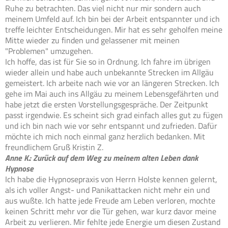
Ruhe zu betrachten. Das viel nicht nur mir sondern auch
meinem Umfeld auf. Ich bin bei der Arbeit entspannter und ich
treffe leichter Entscheidungen. Mir hat es sehr geholfen meine
Mitte wieder zu finden und gelassener mit meinen
"Problemen" umzugehen.
Ich hoffe, das ist für Sie so in Ordnung. Ich fahre im übrigen
wieder allein und habe auch unbekannte Strecken im Allgäu
gemeistert. Ich arbeite nach wie vor an längeren Strecken. Ich
gehe im Mai auch ins Allgäu zu meinem Lebensgefährten und
habe jetzt die ersten Vorstellungsgespräche. Der Zeitpunkt
passt irgendwie. Es scheint sich grad einfach alles gut zu fügen
und ich bin nach wie vor sehr entspannt und zufrieden. Dafür
möchte ich mich noch einmal ganz herzlich bedanken. Mit
freundlichem Gruß Kristin Z.
Anne K.: Zurück auf dem Weg zu meinem alten Leben dank
Hypnose
Ich habe die Hypnosepraxis von Herrn Holste kennen gelernt,
als ich voller Angst- und Panikattacken nicht mehr ein und
aus wußte. Ich hatte jede Freude am Leben verloren, mochte
keinen Schritt mehr vor die Tür gehen, war kurz davor meine
Arbeit zu verlieren. Mir fehlte jede Energie um diesen Zustand