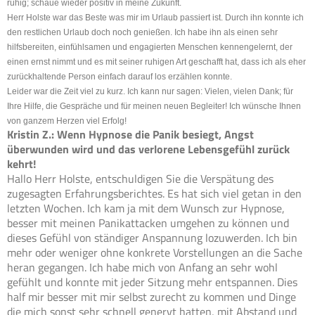
ruhig; schaue wieder positiv in meine Zukunft.
Herr Holste war das Beste was mir im Urlaub passiert ist. Durch ihn konnte ich
den restlichen Urlaub doch noch genießen. Ich habe ihn als einen sehr
hilfsbereiten, einfühlsamen und engagierten Menschen kennengelernt, der
einen ernst nimmt und es mit seiner ruhigen Art geschafft hat, dass ich als eher
zurückhaltende Person einfach darauf los erzählen konnte.
Leider war die Zeit viel zu kurz. Ich kann nur sagen: Vielen, vielen Dank; für
Ihre Hilfe, die Gespräche und für meinen neuen Begleiter! Ich wünsche Ihnen
von ganzem Herzen viel Erfolg!
Kristin Z.: Wenn Hypnose die Panik besiegt, Angst
überwunden wird und das verlorene Lebensgefühl zurück
kehrt!
Hallo Herr Holste, entschuldigen Sie die Verspätung des
zugesagten Erfahrungsberichtes. Es hat sich viel getan in den
letzten Wochen. Ich kam ja mit dem Wunsch zur Hypnose,
besser mit meinen Panikattacken umgehen zu können und
dieses Gefühl von ständiger Anspannung lozuwerden. Ich bin
mehr oder weniger ohne konkrete Vorstellungen an die Sache
heran gegangen. Ich habe mich von Anfang an sehr wohl
gefühlt und konnte mit jeder Sitzung mehr entspannen. Dies
half mir besser mit mir selbst zurecht zu kommen und Dinge
die mich sonst sehr schnell genervt hatten, mit Abstand und