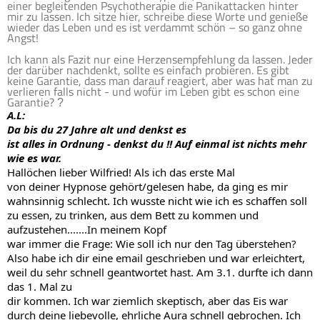
einer begleitenden Psychotherapie die Panikattacken hinter
mir zu lassen. Ich sitze hier, schreibe diese Worte und genieße
wieder das Leben und es ist verdammt schön – so ganz ohne
Angst!
Ich kann als Fazit nur eine Herzensempfehlung da lassen. Jeder
der darüber nachdenkt, sollte es einfach probieren. Es gibt
keine Garantie, dass man darauf reagiert, aber was hat man zu
verlieren falls nicht - und wofür im Leben gibt es schon eine
Garantie?
?
A.L:
Da bis du 27 Jahre alt und denkst es

ist alles in Ordnung - denkst du !! Auf einmal ist nichts mehr 
wie es war.
Hallöchen lieber Wilfried! Als ich das erste Mal

von deiner Hypnose gehört/gelesen habe, da ging es mir 
wahnsinnig schlecht. Ich wusste nicht wie ich es schaffen soll 
zu essen, zu trinken, aus dem Bett zu kommen und 
aufzustehen.......In meinem Kopf

war immer die Frage: Wie soll ich nur den Tag überstehen? 
Also habe ich dir eine email geschrieben und war erleichtert, 
weil du sehr schnell geantwortet hast. Am 3.1. durfte ich dann 
das 1. Mal zu

dir kommen. Ich war ziemlich skeptisch, aber das Eis war 
durch deine liebevolle, ehrliche Aura schnell gebrochen. Ich 