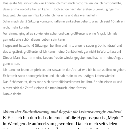
Das erste Mal wo ich da war konnte ich mich noch nicht freuen, da ich nicht dachte,
dass er mir so dolle helfen kann... Doch schon nach der ersten Sitzung.. gings mir
total gut. Den ganzen Tag konnte ich nur eins und das war lächeln!
Schon nach der 2 Sitzung konnte ich alleine einkaufen gehen.. was ich seid 10 jahren
nicht mehr konnte.
Auf einmal ging alles so viel einfacher und das größtenteils ohne Angst. Ich hab
gemerkt wie schön dieses Leben sein kann.
Insgesamt hatte ich 6 Sitzungen bei ihm und mittlerweile super glücklich drauf und
das angstfrei, größtenteils! Ich kann meine Dankbarkeit gar nicht in Worte fassen!
Dieser Mann hat mir meine Lebensfreude wieder gegeben und hat mir meine Angst
genommen.
Ich kann nur jeden empfehlen, der sowas in der Art hat wie ich hatte, zu ihm zu gehen.
Er hat mir sooo soooo geholfen und ich hab mein tolles lustiges Leben wieder!
Das Schönste ist, dass man sich nicht blöd verkommt bei ihm. Er hört einen zu und
nimmt sich die Zeit für einen die man brauch, ohne Stress!!
Danke danke!
Wenn der Kontrollzwang und Ängste dir Lebensenergie rauben!
K.E.: Ich bin durch das Internet auf die Hypnosepraxis „Meplus“
in Wernigerode aufmerksam geworden. Da ich mich seit vielen