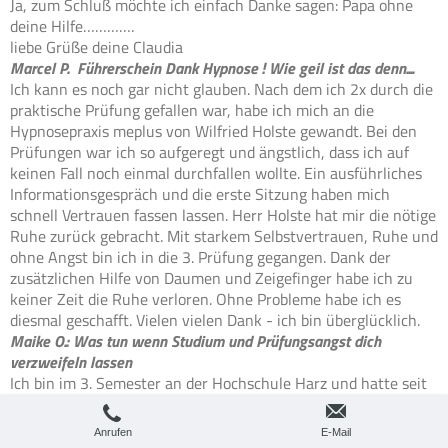
Ja, zum Schluß möchte ich einfach Danke sagen: Papa ohne
deine Hilfe………….
liebe Grüße deine Claudia
Marcel P. Führerschein Dank Hypnose ! Wie geil ist das denn....
Ich kann es noch gar nicht glauben. Nach dem ich 2x durch die
praktische Prüfung gefallen war, habe ich mich an die
Hypnosepraxis meplus von Wilfried Holste gewandt. Bei den
Prüfungen war ich so aufgeregt und ängstlich, dass ich auf
keinen Fall noch einmal durchfallen wollte. Ein ausführliches
Informationsgespräch und die erste Sitzung haben mich
schnell Vertrauen fassen lassen. Herr Holste hat mir die nötige
Ruhe zurück gebracht. Mit starkem Selbstvertrauen, Ruhe und
ohne Angst bin ich in die 3. Prüfung gegangen. Dank der
zusätzlichen Hilfe von Daumen und Zeigefinger habe ich zu
keiner Zeit die Ruhe verloren. Ohne Probleme habe ich es
diesmal geschafft. Vielen vielen Dank - ich bin überglücklich.
Maike O.: Was tun wenn Studium und Prüfungsangst dich
verzweifeln lassen
Ich bin im 3. Semester an der Hochschule Harz und hatte seit
geraumer Zeit Probleme mich auf die anstehenden Prüfungen
und Klausuren vorzubereiten. In der Fußgängerzone in
Anrufen
E-Mail
Wernigerode habe ich von der Hypnosepraxis Meplus gelesen