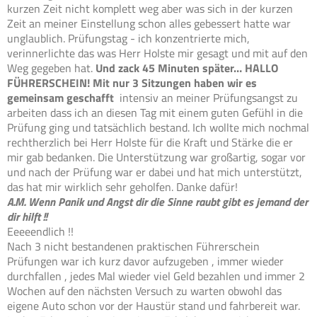
kurzen Zeit nicht komplett weg aber was sich in der kurzen
Zeit an meiner Einstellung schon alles gebessert hatte war
unglaublich. Prüfungstag - ich konzentrierte mich,
verinnerlichte das was Herr Holste mir gesagt und mit auf den
Weg gegeben hat.
Und zack 45 Minuten später… HALLO
FÜHRERSCHEIN!
Mit nur 3 Sitzungen haben wir es
gemeinsam geschafft
intensiv an meiner Prüfungsangst zu
arbeiten dass ich an diesen Tag mit einem guten Gefühl in die
Prüfung ging und tatsächlich bestand. Ich wollte mich nochmal
rechtherzlich bei Herr Holste für die Kraft und Stärke die er
mir gab bedanken. Die Unterstützung war großartig, sogar vor
und nach der Prüfung war er dabei und hat mich unterstützt,
das hat mir wirklich sehr geholfen. Danke dafür!
A.M. Wenn Panik und Angst dir die Sinne raubt gibt es jemand der
dir hilft !!
Eeeeendlich !!
Nach 3 nicht bestandenen praktischen Führerschein
Prüfungen war ich kurz davor aufzugeben , immer wieder
durchfallen , jedes Mal wieder viel Geld bezahlen und immer 2
Wochen auf den nächsten Versuch zu warten obwohl das
eigene Auto schon vor der Haustür stand und fahrbereit war.