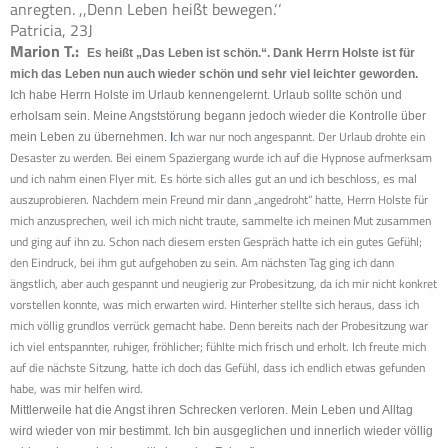
anregten. ,,Denn Leben heißt bewegen.‘‘
Patricia, 23J
Marion T.:
Es heißt „Das Leben ist schön.“. Dank Herrn Holste ist für
mich das Leben nun auch wieder schön und sehr viel leichter geworden.
Ich habe Herrn Holste im Urlaub kennengelernt. Urlaub sollte schön und
erholsam sein. Meine Angststörung begann jedoch wieder die Kontrolle über
ch war nur noch angespannt. Der Urlaub drohte ein
mein Leben zu übernehmen
.
I
Desaster zu werden. Bei einem Spaziergang wurde ich auf die Hypnose aufmerksam
und ich nahm einen Flyer mit. Es hörte sich alles gut an und ich beschloss, es mal
auszuprobieren. Nachdem mein Freund mir dann „angedroht“ hatte, Herrn Holste für
mich anzusprechen, weil ich mich nicht traute, sammelte ich meinen Mut zusammen
und ging auf ihn zu. Schon nach diesem ersten Gespräch hatte ich ein gutes Gefühl;
den Eindruck, bei ihm gut aufgehoben zu sein. Am nächsten Tag ging ich dann
ängstlich, aber auch gespannt und neugierig zur Probesitzung, da ich mir nicht konkret
vorstellen konnte, was mich erwarten wird. Hinterher stellte sich heraus, dass ich
mich völlig grundlos verrück gemacht habe. Denn bereits nach der Probesitzung war
ich viel entspannter, ruhiger, fröhlicher; fühlte mich frisch und erholt. Ich freute mich
auf die nächste Sitzung, hatte ich doch das Gefühl, dass ich endlich etwas gefunden
habe, was mir helfen wird.
Mittlerweile hat die Angst ihren Schrecken verloren. Mein Leben und Alltag
wird wieder von mir bestimmt. Ich bin ausgeglichen und innerlich wieder völlig