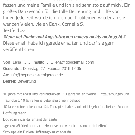
fassen und meine Familie und ich sind sehr stolz auf mich . Ein
großes Dankeschön für die tolle Betreuung und Hilfe von
Ihnen.Jederzeit würde ich mich bei Problemen wieder an sie
wenden Vielen, vielen Dank, Cornelia S.
Textfeld >>
Wenn bei Panik- und Angstattacken nahezu nichts mehr geht !!
Diese email habe ich gerade erhalten und darf sie gern
veröffentlichen
Von:
Lena …… [mailto:…….lena@googlemail.com]
Gesendet:
Dienstag, 27. Februar 2018 12:35
An:
info@hypnose-wernigerode.de
Betreff:
Bewertung
10 Jahre mit Angst und Panikattacken.. 10 Jahre voller Zweifel, Enttäuschungen und
Traurigkeit. 10 Jahre keine Lebenslust mehr gehabt.
10 Jahre keine Lebensqualität. Therapien haben auch nicht geholfen. Keinen Funken
Hoffnung mehr...
Doch dann war da jemand der sagte
„geh zu Wilfried der macht Hypnose und vielleicht kann er dir helfen“
Schwups ein Funken Hoffnung war wieder da.