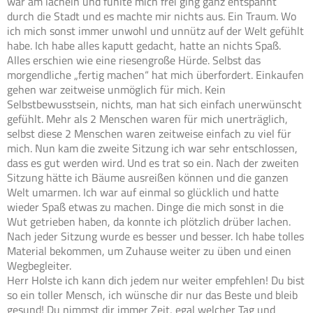
war am lächeln und fühlte mich frei ging ganz entspannt
durch die Stadt und es machte mir nichts aus. Ein Traum. Wo
ich mich sonst immer unwohl und unnütz auf der Welt gefühlt
habe. Ich habe alles kaputt gedacht, hatte an nichts Spaß.
Alles erschien wie eine riesengroße Hürde. Selbst das
morgendliche „fertig machen“ hat mich überfordert. Einkaufen
gehen war zeitweise unmöglich für mich. Kein
Selbstbewusstsein, nichts, man hat sich einfach unerwünscht
gefühlt. Mehr als 2 Menschen waren für mich unerträglich,
selbst diese 2 Menschen waren zeitweise einfach zu viel für
mich. Nun kam die zweite Sitzung ich war sehr entschlossen,
dass es gut werden wird. Und es trat so ein. Nach der zweiten
Sitzung hätte ich Bäume ausreißen können und die ganzen
Welt umarmen. Ich war auf einmal so glücklich und hatte
wieder Spaß etwas zu machen. Dinge die mich sonst in die
Wut getrieben haben, da konnte ich plötzlich drüber lachen.
Nach jeder Sitzung wurde es besser und besser. Ich habe tolles
Material bekommen, um Zuhause weiter zu üben und einen
Wegbegleiter.
Herr Holste ich kann dich jedem nur weiter empfehlen! Du bist
so ein toller Mensch, ich wünsche dir nur das Beste und bleib
gesund! Du nimmst dir immer Zeit, egal welcher Tag und