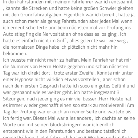
In den Fahrstunden mit meinem Fahrlehrer war ich entspannt
, kannte die Strecken und hatte keine großen Schwierigkeiten
mit den Grundfahraufgaben. Eigentlich war ich bereit , hatte ja
auch schon mehr als genug Fahrstunden aber jedes Mal wenn
ich erneut scheiterte und beim nächsten mal zur Prüfung ins
Auto stieg fing die Nervosität an ohne dass es los ging , ich
hatte es einfach nicht im Griff , alles gelernte war wie weg ,
die normalsten Dinge habe ich plötzlich nicht mehr hin
bekommen.
Ich wusste mir nicht mehr zu helfen. Mein Fahrlehrer hat mir
die Nummer von Herrn Holste gegeben und schon nächsten
Tag war ich direkt dort , trotz erster Zweifel. Konnte mir unter
einer Hypnose nicht wirklich etwas vorstellen , aber schon
nach dem ersten Gespräch hatte ich sooo ein gutes Gefühl und
war gespannt wie es weiter geht. ich hatte insgesamt 3
Sitzungen, nach jeder ging es mir viel besser ,Herr Holste hat
es immer wieder geschafft einen soo stark zu motivieren!!! Am
Tag der Prüfung war er auch an meiner Seite und wartete bis
ich fertig war. Dieses Mal war alles anders , ich dachte an seine
Worte und mit seinen Glücksbringern war ich endlich
entspannt wie in den Fahrstunden und bestand tatsächlich
meine Prüfung !! Jetzt fahre ich knapp 3 Wochen und im Auto