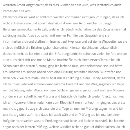
weiteren Arbeit Angst davor, dass dies wieder so sein wird, was letztendlich auch
immer der Fall war.
Ich dachte mir es wird so schlimm werden vor meinen richtigen Prüfungen, dass ich
nicht antreten kann und sprach deshalb mit meinem Arzt, welcher mit sogar
Beruhigungsmedikamente gab, welche ich jedoch nicht nahm, da das Zeug ja nun mal
abhängig macht. Also suchte ich mit meiner Familie das Gespräch und sie
informierten sich und staßen im Internet auf Hypnose und auf deine Webseite, wo sie
sich schließlich die Erfahrungsberichte deiner Klienten durchlasen. Letztendlich
dachte ich mir, du konntest laut der Erfahrungsberichte schon so vielen helfen, warum
also auch nicht mir und meine Mama machte für mich einen ersten Termin bei dir.
Schon nach der ersten Sitzung, ging ich lachend raus, war selbstbewusst und hätte
am liebsten am selben Abend noch eine Prüfung schreiben können. Wir trafen und
dann och 2 weitere male und du hast mir die Sitzung auf das Handy geschickt, damit
ich mir dies jederzeit anhören kann und mir Fred mit auf den Weg gegeben. Ich habe
mir die Sitzung jeden Abend vor dem Schlafen gehen angehört und auch am Morgen
vor der ersten schriftlichen Prüfung und tatsächlich, hatte ich weder Angst, noch war
ich am Hyperventilieren oder kam vom Kloo nicht mehr runter
mir ging es das erste
J
mal richtig gut. So zog sich dass die drei Tage an meinen Prüfungstagen hin und ich
war richtig stolz auf mich, dass ich auch während er Prüfung als ich mal bei einer
Aufgabe nicht weiter wusste Fred angeschaut habe und lächeln musste
. Ich konnte
J
sogar nach der letzten Prüfung, welche wirklich nicht so gut lief drüber lachen, da ich