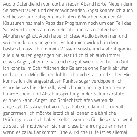
Audio Datei die ich von dort an jeden Abend hörte. Neben dem
Selbstvertrauen und der schwindenden Angst konnte ich auch
viel besser und ruhiger einschlafen. 6 Wochen vor den Abi-
Klausuren hat mein Papa das Programm noch um den Teil des
Selbstvertrauens auf das Gelernte und das rechtzeitige
Abrufen ergänzt. Auch habe ich diese Audio bekommen und
weiter jeden Abend gehört. Es hat mich wirklich in dem
bestärkt, dass ich um mein Wissen wusste und viel ruhiger in
alle Klausuren gegangen bin. Natürlich blieb auch immer
etwas Angst
,
aber die hatte ich so gut wie nie vorher im Griff.
Ich konnte im Schriftlichen das Gelernte ohne Panik abrufen
und auch im Mündlichen fühlte ich mich stark und sicher. Hier
konnte ich die angestrebten Punkte sogar verdoppeln. Ich
schreibe das hier deshalb, weil ich mich noch gut an meine
Führerschein-und Abschlussprüfung in der Sekundarstufe
erinnern kann. Angst und Schlechtschlafen waren da
angesagt. Das Angebot von Papa habe ich da nicht für voll
genommen. Ich möchte letztlich all denen die ähnliche
Prüfungen vor sich haben, selbst wenn es für dieses Jahr wohl
zu spät ist, motivieren, sich an diese Erfahrung zu erinnern
wenn es darauf ankommt. Eine wirkliche Hilfe ist es allemal.