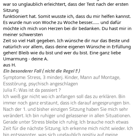
war so unglaublich erleichtert, dass der Test nach der ersten 
Sitzung

funktioniert hat. Somit wusste ich, dass du mir helfen kannst. 
Es wurde nun von Woche zu Woche besser...... und dafür 
möchte ich mich von Herzen bei dir bedanken. Du hast mir in 
meiner schwersten

Zeit so viel Halt gegeben. Ich wünsche dir nur das Beste und 
natürlich vor allem, dass deine eigenen Wünsche in Erfüllung 
gehen! Bleib wie du bist und wer du bist. Eine ganz liebe 
Umarmung - deine A.

aus H.
Ein besonderer Fall ( nicht die Regel !! )
Symptome: Stress, 3 minderj. Kinder, Mann auf Montage,
Essstörung, psychisch angeschlagen
Julia F.: Was ist da passiert ?
Ich weiß gar nicht wo ich anfangen soll das zu erklären. Bin
immer noch ganz erstaunt, dass ich darauf angesprungen bin.
Nach der 1. und bisher einzigen Sitzung haben Sie mich sehr
verändert. Ich bin ruhiger und gelassener in allen Situationen.
Gerade unter Stress bleibe ich ruhig. Ich brauche noch etwas
Zeit für die nächste Sitzung. Ich erkenne mich nicht wieder. Ich
bin entspannter, was sich unglaublich positiv auf meine