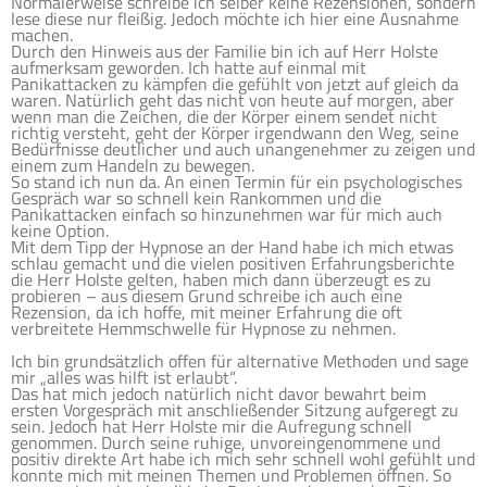
Normalerweise schreibe ich selber keine Rezensionen, sondern
lese diese nur fleißig. Jedoch möchte ich hier eine Ausnahme
machen.
Durch den Hinweis aus der Familie bin ich auf Herr Holste
aufmerksam geworden. Ich hatte auf einmal mit
Panikattacken zu kämpfen die gefühlt von jetzt auf gleich da
waren. Natürlich geht das nicht von heute auf morgen, aber
wenn man die Zeichen, die der Körper einem sendet nicht
richtig versteht, geht der Körper irgendwann den Weg, seine
Bedürfnisse deutlicher und auch unangenehmer zu zeigen und
einem zum Handeln zu bewegen.
So stand ich nun da. An einen Termin für ein psychologisches
Gespräch war so schnell kein Rankommen und die
Panikattacken einfach so hinzunehmen war für mich auch
keine Option.
Mit dem Tipp der Hypnose an der Hand habe ich mich etwas
schlau gemacht und die vielen positiven Erfahrungsberichte
die Herr Holste gelten, haben mich dann überzeugt es zu
probieren – aus diesem Grund schreibe ich auch eine
Rezension, da ich hoffe, mit meiner Erfahrung die oft
verbreitete Hemmschwelle für Hypnose zu nehmen.
Ich bin grundsätzlich offen für alternative Methoden und sage
mir „alles was hilft ist erlaubt“.
Das hat mich jedoch natürlich nicht davor bewahrt beim
ersten Vorgespräch mit anschließender Sitzung aufgeregt zu
sein. Jedoch hat Herr Holste mir die Aufregung schnell
genommen. Durch seine ruhige, unvoreingenommene und
positiv direkte Art habe ich mich sehr schnell wohl gefühlt und
konnte mich mit meinen Themen und Problemen öffnen. So